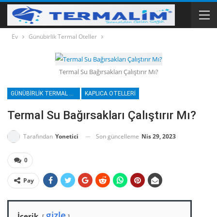
Ev
Günübirlik Termal Oteller
Termal Su Bağırsakları Çalıştırır Mı?
GÜNÜBIRLIK TERMAL OTELLER
KAPLICA OTELLERI
Termal Su Bağırsakları Çalıştırır Mı?
Son güncelleme
Nis 29, 2023
Tarafından
Yonetici
0
Pay
gizle
İçerik