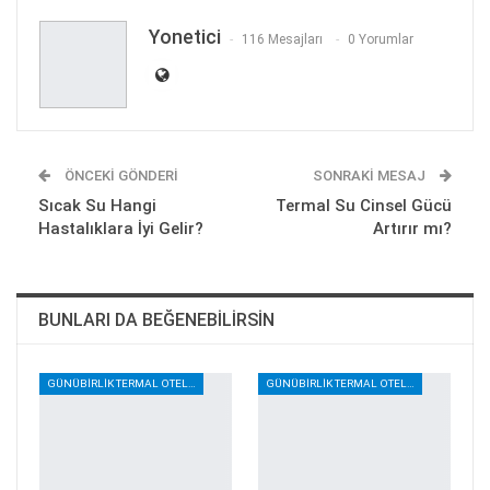
E-posta
Yonetici
116 Mesajları
0 Yorumlar
ÖNCEKI GÖNDERI
SONRAKI MESAJ
Sıcak Su Hangi
Termal Su Cinsel Gücü
Hastalıklara İyi Gelir?
Artırır mı?
BUNLARI DA BEĞENEBILIRSIN
GÜNÜBIRLIK TERMAL OTELLER
GÜNÜBIRLIK TERMAL OTELLER