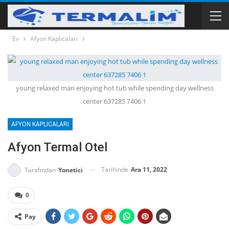
Ev
Afyon Kaplıcaları
young relaxed man enjoying hot tub while spending day wellness
center 637285 7406 1
AFYON KAPLICALARI
Afyon Termal Otel
Tarihinde
Ara 11, 2022
Tarafından
Yonetici
0
Pay