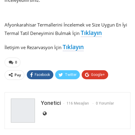
Afyonkarahisar Termallerini İncelemek ve Size Uygun En İyi
Tıklayın
Termal Tatil Deneyimini Bulmak İçin
Tıklayın
İletişim ve Rezarvasyon İçin
0
Pay
Facebook
Twitter
Google+
ReddIt
WhatsApp
Pinterest
E-posta
Yonetici
116 Mesajları
0 Yorumlar