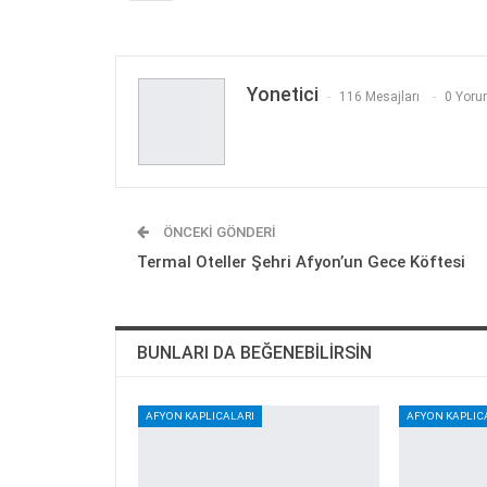
Yonetici
116 Mesajları
0 Yoru
ÖNCEKI GÖNDERI
Termal Oteller Şehri Afyon’un Gece Köftesi
BUNLARI DA BEĞENEBILIRSIN
AFYON KAPLICALARI
AFYON KAPLIC