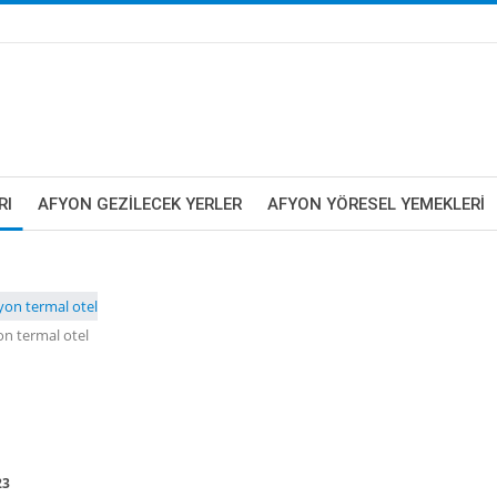
RI
AFYON GEZILECEK YERLER
AFYON YÖRESEL YEMEKLERI
on termal otel
23