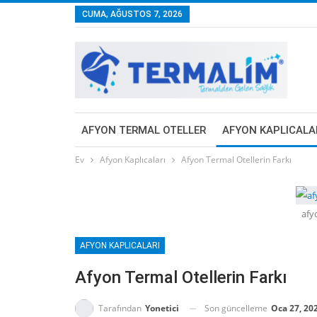
CUMA, AĞUSTOS 7, 2026
AFYON TERMAL OTELLER
AFYON KAPLICALA
Ev
Afyon Kaplıcaları
Afyon Termal Otellerin Farkı
afy
AFYON KAPLICALARI
Afyon Termal Otellerin Farkı
Son güncelleme
Oca 27, 20
Tarafından
Yonetici