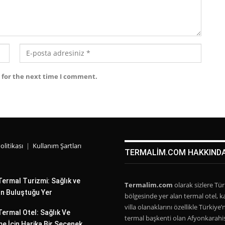
 for the next time I comment.
Politikası
|
Kullanım Şartları
TERMALIM.COM HAKKIND
ermal Turizmi: Sağlık ve
Termalim.com
olarak sizlere Tür
n Buluştuğu Yer
bölgesinde yer alan termal otel, ka
villa olanaklarını özellikle Türkiye’
ermal Otel: Sağlık Ve
termal başkenti olan Afyonkarahi
e İçin Harika Bir Seçenek