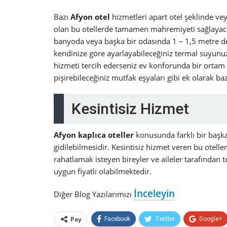
Bazı
Afyon otel
hizmetleri apart otel şeklinde ve
olan bu otellerde tamamen mahremiyeti sağlay
banyoda veya başka bir odasında 1 – 1,5 metre der
kendinize göre ayarlayabileceğiniz termal suyunuzu
hizmeti tercih ederseniz ev konforunda bir ortam
pişirebileceğiniz mutfak eşyaları gibi ek olarak ba
Kesintisiz Hizmet
Afyon kaplıca oteller
konusunda farklı bir başka
gidilebilmesidir. Kesintisiz hizmet veren bu otell
rahatlamak isteyen bireyler ve aileler tarafından 
uygun fiyatlı olabilmektedir.
İnceleyin
Diğer Blog Yazılarımızı
Pay
Facebook
Twitter
Google+