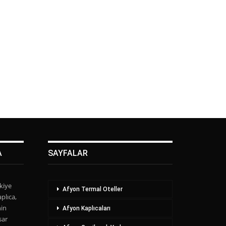
A
SAYFALAR
kiye
Afyon Termal Oteller
plıca,
nin
Afyon Kaplıcaları
sar