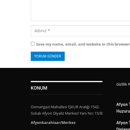
Save my name, email, and website in this browser
Gizlilik 
KONUM
Afyon T
Osmangazi Mahallesi İŞKUR Aralığı 1542.
Huzuru
Sokak Afyon Diyaliz Merkezi Yanı No: 15/B
Afyonkarahisar/Merkez
Afyon T
Dinlenm