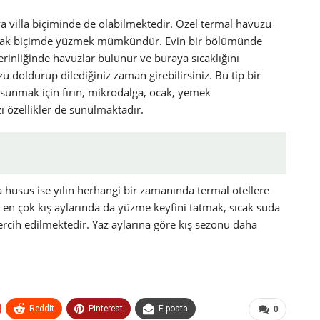
ya villa biçiminde de olabilmektedir. Özel termal havuzu
acak biçimde yüzmek mümkündür. Evin bir bölümünde
inliğinde havuzlar bulunur ve buraya sıcaklığını
 doldurup dilediğiniz zaman girebilirsiniz. Bu tip bir
 sunmak için fırın, mikrodalga, ocak, yemek
zı özellikler de sunulmaktadır.
 husus ise yılın herhangi bir zamanında termal otellere
er en çok kış aylarında da yüzme keyfini tatmak, sıcak suda
tercih edilmektedir. Yaz aylarına göre kış sezonu daha
ReddIt
Pinterest
E-posta
0