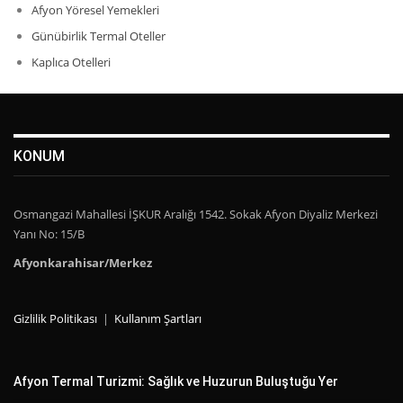
Afyon Yöresel Yemekleri
Günübirlik Termal Oteller
Kaplıca Otelleri
KONUM
Osmangazi Mahallesi İŞKUR Aralığı 1542. Sokak Afyon Diyaliz Merkezi
Yanı No: 15/B
Afyonkarahisar/Merkez
Gizlilik Politikası
|
Kullanım Şartları
Afyon Termal Turizmi: Sağlık ve Huzurun Buluştuğu Yer