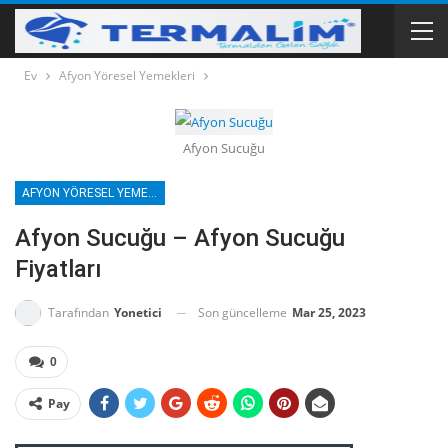
Ev
Afyon Yöresel Yemekleri
Afyon Sucuğu
AFYON YÖRESEL YEMEKLERI
Afyon Sucuğu – Afyon Sucuğu
Fiyatları
Son güncelleme
Mar 25, 2023
Tarafından
Yonetici
0
Pay