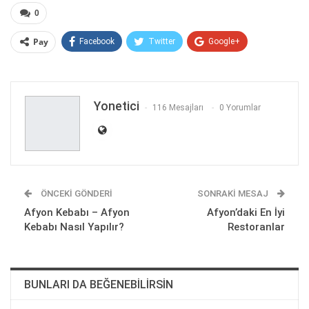
0
Pay
Facebook
Twitter
Google+
ReddIt
WhatsApp
Pinterest
E-posta
Yonetici
116 Mesajları
0 Yorumlar
ÖNCEKI GÖNDERI
SONRAKI MESAJ
Afyon Kebabı – Afyon
Afyon’daki En İyi
Kebabı Nasıl Yapılır?
Restoranlar
BUNLARI DA BEĞENEBILIRSIN