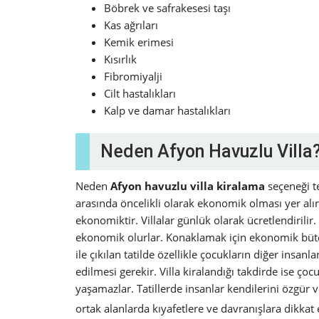
Böbrek ve safrakesesi taşı
Kas ağrıları
Kemik erimesi
Kısırlık
Fibromiyalji
Cilt hastalıkları
Kalp ve damar hastalıkları
Neden Afyon Havuzlu Villa
Neden
Afyon havuzlu villa kiralama
seçeneği te
arasında öncelikli olarak ekonomik olması yer alır.
ekonomiktir. Villalar günlük olarak ücretlendirilir
ekonomik olurlar. Konaklamak için ekonomik bütçeler 
ile çıkılan tatilde özellikle çocukların diğer insanl
edilmesi gerekir. Villa kiralandığı takdirde ise ço
yaşamazlar. Tatillerde insanlar kendilerini özgür 
ortak alanlarda kıyafetlere ve davranışlara dikka