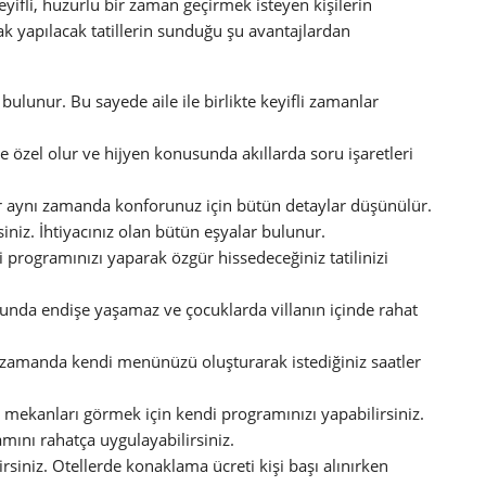
ifli, huzurlu bir zaman geçirmek isteyen kişilerin
arak yapılacak tatillerin sunduğu şu avantajlardan
bulunur. Bu sayede aile ile birlikte keyifli zamanlar
 özel olur ve hijyen konusunda akıllarda soru işaretleri
r aynı zamanda konforunuz için bütün detaylar düşünülür.
irsiniz. İhtiyacınız olan bütün eşyalar bulunur.
i programınızı yaparak özgür hissedeceğiniz tatilinizi
sunda endişe yaşamaz ve çocuklarda villanın içinde rahat
ı zamanda kendi menünüzü oluşturarak istediğiniz saatler
i mekanları görmek için kendi programınızı yapabilirsiniz.
mını rahatça uygulayabilirsiniz.
siniz. Otellerde konaklama ücreti kişi başı alınırken