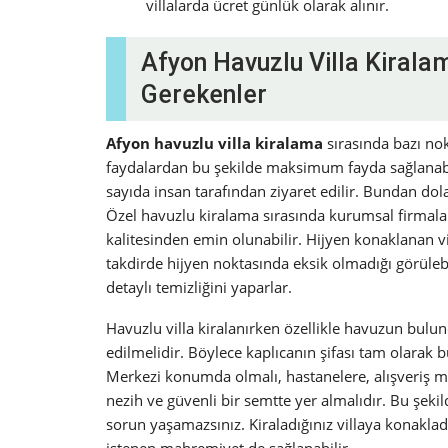
villalarda ücret günlük olarak alınır.
Afyon Havuzlu Villa Kirala
Gerekenler
Afyon havuzlu villa kiralama
sırasında bazı nok
faydalardan bu şekilde maksimum fayda sağlanabil
sayıda insan tarafından ziyaret edilir. Bundan do
Özel havuzlu kiralama sırasında kurumsal firmalar
kalitesinden emin olunabilir. Hijyen konaklanan vi
takdirde hijyen noktasında eksik olmadığı görülebi
detaylı temizliğini yaparlar.
Havuzlu villa kiralanırken özellikle havuzun bul
edilmelidir. Böylece kaplıcanın şifası tam olarak 
Merkezi konumda olmalı, hastanelere, alışveriş m
nezih ve güvenli bir semtte yer almalıdır. Bu şek
sorun yaşamazsınız. Kiraladığınız villaya konaklad