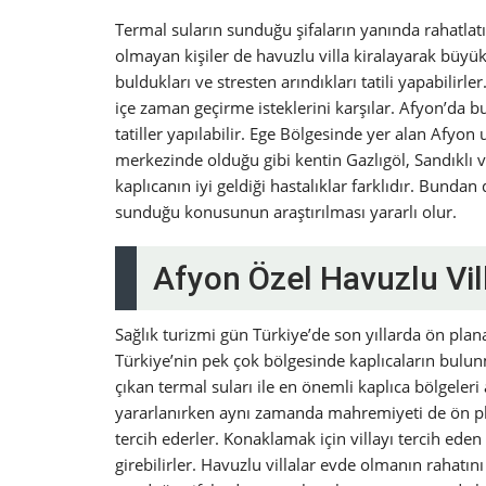
Termal suların sunduğu şifaların yanında rahatlatıcı
olmayan kişiler de havuzlu villa kiralayarak büyü
buldukları ve stresten arındıkları tatili yapabilirl
içe zaman geçirme isteklerini karşılar. Afyon’da b
tatiller yapılabilir. Ege Bölgesinde yer alan Afyon 
merkezinde olduğu gibi kentin Gazlıgöl, Sandıklı 
kaplıcanın iyi geldiği hastalıklar farklıdır. Bunda
sunduğu konusunun araştırılması yararlı olur.
Afyon Özel Havuzlu Vil
Sağlık turizmi gün Türkiye’de son yıllarda ön plan
Türkiye’nin pek çok bölgesinde kaplıcaların bulunm
çıkan termal suları ile en önemli kaplıca bölgeleri
yararlanırken aynı zamanda mahremiyeti de ön pl
tercih ederler. Konaklamak için villayı tercih eden
girebilirler. Havuzlu villalar evde olmanın rahatın