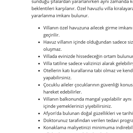
sunduğu şifalardan yararlanırken aynı zamanda key
beklentileri karşılanır. Özel havuzlu villa kiralay
yararlanma imkanı bulunur.
Villanın özel havuzuna ailecek girme imkanı 
geçirilir.
Havuz villanın içinde olduğundan sadece size
oluşmaz.
Villada evinizde hissedeceğin ortam bulunu
Villa tatiline sadece valizinizi alarak gelebil
Otellerin katı kurallarına tabi olmaz ve kend
yapabilirsiniz.
Çocuklu aileler çocuklarının güvenliği konu
hareket edebilirler.
Villanın balkonunda mangal yapılabilir ayn
içinde yemeklerinizi yiyebilirsiniz.
Afyon’da bulunan doğal güzellikleri ve tarih
Doktorunuz tarafından verilen tedavi progra
Konaklama maliyetinizi minimuma indirebilir