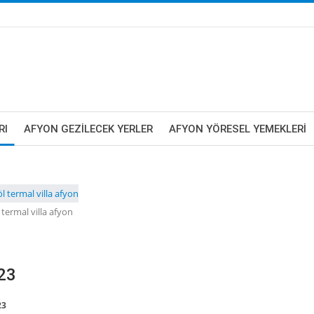
RI
AFYON GEZILECEK YERLER
AFYON YÖRESEL YEMEKLERI
 termal villa afyon
023
23