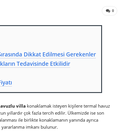
0
Sırasında Dikkat Edilmesi Gerekenler
kların Tedavisinde Etkilidir
iyatı
havuzlu
villa
konaklamak isteyen kişilere termal havuz
 yıllardır çok fazla tercih edilir. Ülkemizde ise son
iralanması ile birlikte konaklamanın yanında ayrıca
n yararlanma imkanı bulunur.