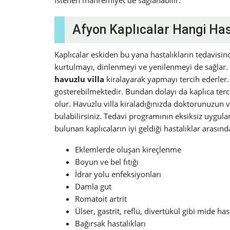
istenen mahremiyet de sağlanabilir.
Afyon Kaplıcalar Hangi Hast
Kaplıcalar eskiden bu yana hastalıkların tedavisin
kurtulmayı, dinlenmeyi ve yenilenmeyi de sağlar. B
havuzlu villa
kiralayarak yapmayı tercih ederler. H
gösterebilmektedir. Bundan dolayı da kaplıca ter
olur. Havuzlu villa kiraladığınızda doktorunuzun
bulabilirsiniz. Tedavi programının eksiksiz uygula
bulunan kaplıcaların iyi geldiği hastalıklar arasında
Eklemlerde oluşan kireçlenme
Boyun ve bel fıtığı
İdrar yolu enfeksiyonları
Damla gut
Romatoit artrit
Ülser, gastrit, reflü, divertükül gibi mide hast
Bağırsak hastalıkları