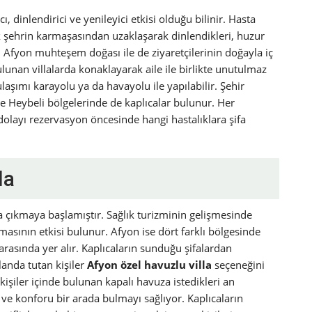
, dinlendirici ve yenileyici etkisi olduğu bilinir. Hasta
k şehrin karmaşasından uzaklaşarak dinlendikleri, huzur
er. Afyon muhteşem doğası ile de ziyaretçilerinin doğayla iç
ulunan villalarda konaklayarak aile ile birlikte unutulmaz
ulaşımı karayolu ya da havayolu ile yapılabilir. Şehir
ve Heybeli bölgelerinde de kaplıcalar bulunur. Her
n dolayı rezervasyon öncesinde hangi hastalıklara şifa
la
a çıkmaya başlamıştır. Sağlık turizminin gelişmesinde
asının etkisi bulunur. Afyon ise dört farklı bölgesinde
 arasında yer alır. Kaplıcaların sunduğu şifalardan
anda tutan kişiler
Afyon özel havuzlu villa
seçeneğini
 kişiler içinde bulunan kapalı havuza istedikleri an
ı ve konforu bir arada bulmayı sağlıyor. Kaplıcaların