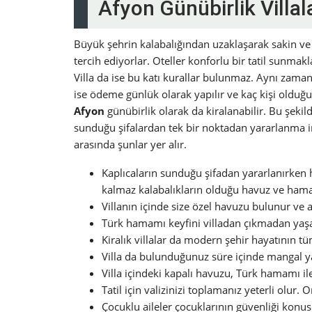
Afyon Günübirlik Villa
Büyük şehrin kalabalığından uzaklaşarak sakin ve h
tercih ediyorlar. Oteller konforlu bir tatil sunmakl
Villa da ise bu katı kurallar bulunmaz. Aynı zaman
ise ödeme günlük olarak yapılır ve kaç kişi oldu
Afyon
günübirlik olarak da kiralanabilir. Bu şekild
sunduğu şifalardan tek bir noktadan yararlanma i
arasında şunlar yer alır.
Kaplıcaların sunduğu şifadan yararlanırken
kalmaz kalabalıkların olduğu havuz ve ham
Villanın içinde size özel havuzu bulunur ve a
Türk hamamı keyfini villadan çıkmadan yaşa
Kiralık villalar da modern şehir hayatının tü
Villa da bulunduğunuz süre içinde mangal ya
Villa içindeki kapalı havuzu, Türk hamamı i
Tatil için valizinizi toplamanız yeterli olur.
Çocuklu aileler çocuklarının güvenliği konu