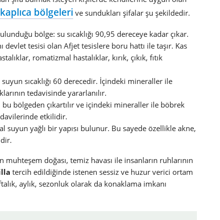
kaplıca bölgeleri
ve sundukları şifalar şu şekildedir.
lunduğu bölge: su sıcaklığı 90,95 dereceye kadar çıkar.
evlet tesisi olan Afjet tesislere boru hattı ile taşır. Kas
alıklar, romatizmal hastalıklar, kırık, çıkık, fıtık
suyun sıcaklığı 60 derecedir. İçindeki mineraller ile
klarının tedavisinde yararlanılır.
 bu bölgeden çıkartılır ve içindeki mineraller ile böbrek
davilerinde etkilidir.
l suyun yağlı bir yapısı bulunur. Bu sayede özellikle akne,
dir.
n muhteşem doğası, temiz havası ile insanların ruhlarının
lla
tercih edildiğinde istenen sessiz ve huzur verici ortam
aftalık, aylık, sezonluk olarak da konaklama imkanı