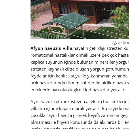
Afyon term
Afyon havuzlu villa
hayatın getirdiği stresten kur
romatizmal hastalıklar olmak üzere pek çok hastal
kaplıca suyunun içinde bulunan mineraller yorgunluğ
stresten kaynaklı ciltte oluşan yorgun görünümün
faydalar için kaplıca suyu ile yıkanmanın yanında
açık havuzlarında tüm misafirler ile birlikte havu
erkeklerin ayrı olarak girdikleri havuzlar yer alır.
Aynı havuza girmek isteyen ailelerin bu isteklerin
villanın içinde kapalı olarak yer alır. Bu sayed
çocuklar aynı havuza girerek keyifli zamanlar geçir
olmaması ile hijyen konusunda da akıllarda bir e
kişiler havuzda istedikleri süre boyunca kalabilirl