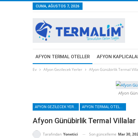
CUMA, AĞUSTOS 7, 2026
AFYON TERMAL OTELLER
AFYON KAPLICALA
Ev
Afyon Gezilecek Yerler
Afyon Günübirlik Termal Vill
Afyon Günü
AFYON GEZILECEK YERLER
AFYON TERMAL OTELLER
Afyon Günübirlik Termal Villalar
Son güncelleme
Mar 30, 20
Tarafından
Yonetici