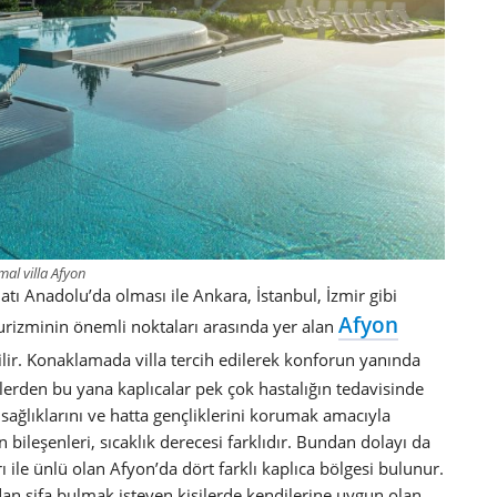
mal villa Afyon
tı Anadolu’da olması ile Ankara, İstanbul, İzmir gibi
Afyon
urizminin önemli noktaları arasında yer alan
ilir. Konaklamada villa tercih edilerek konforun yanında
lerden bu yana kaplıcalar pek çok hastalığın tedavisinde
n sağlıklarını ve hatta gençliklerini korumak amacıyla
un bileşenleri, sıcaklık derecesi farklıdır. Bundan dolayı da
ları ile ünlü olan Afyon’da dört farklı kaplıca bölgesi bulunur.
cadan şifa bulmak isteyen kişilerde kendilerine uygun olan