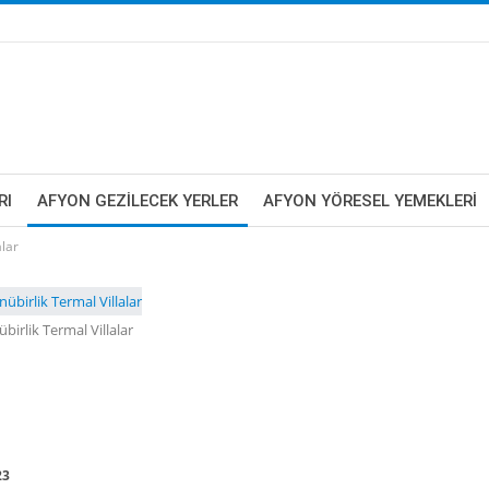
RI
AFYON GEZILECEK YERLER
AFYON YÖRESEL YEMEKLERI
alar
birlik Termal Villalar
23