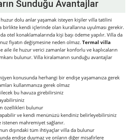
ların Sunduğu Avantajlar
uzur dolu anlar yaşamak isteyen kişiler villa tatilini
a birlikte kendi içlerinde olan kurallarına uyulması gerekir.
da otel konaklamalarında kişi başı ödeme yapılır. Villa da
ğunuz fiyatın değişmesine neden olmaz.
Termal villa
e aile ile huzur verici zamanlar konforlu ve kaplıcaların
mkanı bulunur. Villa kiralamanın sunduğu avantajlar
 hijyen konusunda herhangi bir endişe yaşamanıza gerek
amları kullanmanıza gerek olmaz
ilecek bu havuza girebilirsiniz
yabilirsiniz
m özellikleri bulunur
pabilir ve kendi menünüzü kendiniz belirleyebilirsiniz
le istenen mahremiyet sağlanır.
 Onun dışındaki tüm ihtiyaçlar villa da bulunur
sunda endişe duymaz ve onların diğer misafirlere