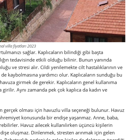
al villa fiyatları 2023
tulmanızı sağlar. Kaplıcaların bilindiği gibi başta
ığın tedavisinde etkili olduğu bilinir. Bunun yanında
u ve stresi alır. Cildi yenilemekte cilt hastalıklarının ve
 de kaybolmasına yardımcı olur. Kaplıcaların sunduğu bu
 havuza girmek de gerekir. Kaplıcaların genel kullanıma
za girilir. Aynı zamanda pek çok kaplıca da kadın ve
in gerçek olması için havuzlu villa seçeneği bulunur. Havuz
e mahremiyet konusunda bir endişe yaşanmaz. Anne, baba,
ebilirler. Havuz ailecek kullanılırken üçüncü kişilerin
ndişe oluşmaz. Dinlenmek, stresten arınmak için gelen
er. Rahatsızlığı nedeniyle gelen kişiler de doktorun önerdiği