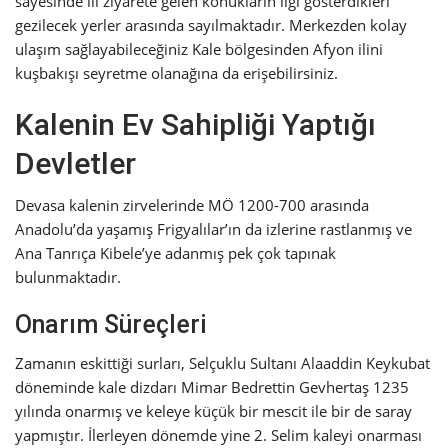
sayesinde ili ziyarete gelen konukların ilgi gösterdikleri
gezilecek yerler arasında sayılmaktadır. Merkezden kolay
ulaşım sağlayabileceğiniz Kale bölgesinden Afyon ilini
kuşbakışı seyretme olanağına da erişebilirsiniz.
Kalenin Ev Sahipliği Yaptığı
Devletler
Devasa kalenin zirvelerinde MÖ 1200-700 arasında
Anadolu’da yaşamış Frigyalılar’ın da izlerine rastlanmış ve
Ana Tanrıça Kibele’ye adanmış pek çok tapınak
bulunmaktadır.
Onarım Süreçleri
Zamanın eskittiği surları, Selçuklu Sultanı Alaaddin Keykubat
döneminde kale dizdarı Mimar Bedrettin Gevhertaş 1235
yılında onarmış ve keleye küçük bir mescit ile bir de saray
yapmıştır. İlerleyen dönemde yine 2. Selim kaleyi onarması