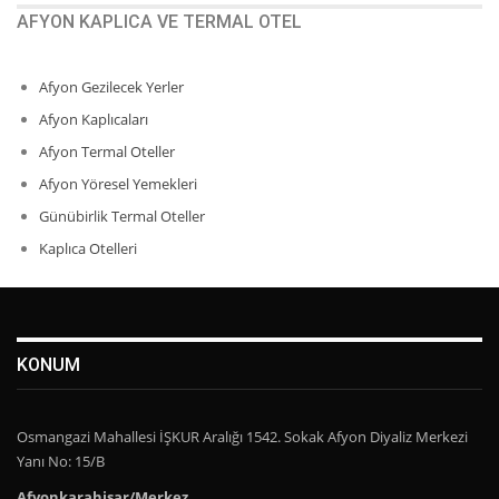
AFYON KAPLICA VE TERMAL OTEL
Afyon Gezilecek Yerler
Afyon Kaplıcaları
Afyon Termal Oteller
Afyon Yöresel Yemekleri
Günübirlik Termal Oteller
Kaplıca Otelleri
KONUM
Osmangazi Mahallesi İŞKUR Aralığı 1542. Sokak Afyon Diyaliz Merkezi
Yanı No: 15/B
Afyonkarahisar/Merkez